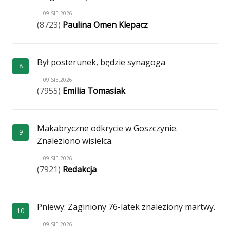
09.SIE.2026
(8723)
Paulina Omen Klepacz
Był posterunek, będzie synagoga
8
09.SIE.2026
(7955)
Emilia Tomasiak
Makabryczne odkrycie w Goszczynie.
9
Znaleziono wisielca.
09.SIE.2026
(7921)
Redakcja
Pniewy: Zaginiony 76-latek znaleziony martwy.
10
09.SIE.2026