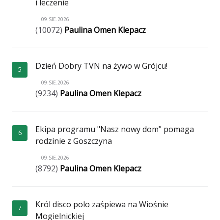
i leczenie
09.SIE.2026
(10072)
Paulina Omen Klepacz
Dzień Dobry TVN na żywo w Grójcu!
5
09.SIE.2026
(9234)
Paulina Omen Klepacz
Ekipa programu "Nasz nowy dom" pomaga
6
rodzinie z Goszczyna
09.SIE.2026
(8792)
Paulina Omen Klepacz
Król disco polo zaśpiewa na Wiośnie
7
Mogielnickiej